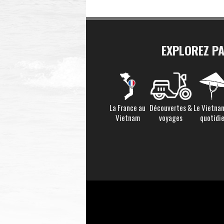
EXPLOREZ P
La France au
Découvertes &
Le Vietna
Vietnam
voyages
quotidi