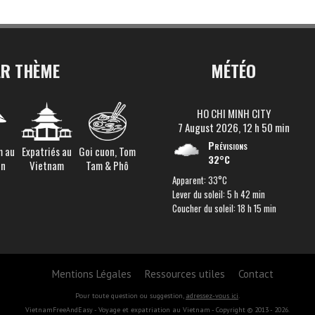
AR THÈME
MÉTÉO
HO CHI MINH CITY
7 August 2026, 12 h 50 min
Prévisions
m au
Expatriés au
Goi cuon, Tom
32°C
en
Vietnam
Tam & Phô
Apparent: 33°C
Lever du soleil: 5 h 42 min
Coucher du soleil: 18 h 15 min
Mentions Légales
Ressources utiles
Contact
Pour toute question ou suggestion,
adressez-vous ici
.
VietnamFreeAndEasy - Voyage et expatriation au Vietnam - Copyright © 2013 - 2026.