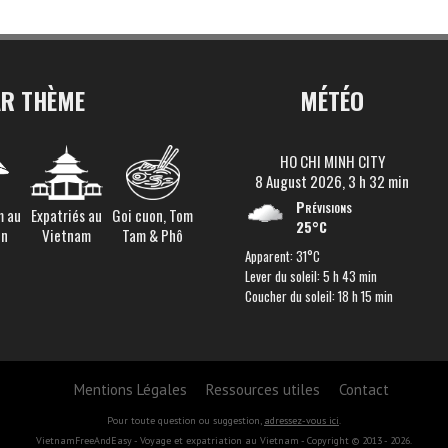
AR THÈME
MÉTÉO
HO CHI MINH CITY
8 August 2026, 3 h 32 min
Prévisions
m au
Expatriés au
Goi cuon, Tom
25°C
en
Vietnam
Tam & Phô
Apparent: 31°C
Lever du soleil: 5 h 43 min
Coucher du soleil: 18 h 15 min
Mentions Légales
Ressources utiles
Contact
Pour toute question ou suggestion,
adressez-vous ici
.
VietnamFreeAndEasy - Voyage et expatriation au Vietnam - Copyright © 2013 - 2026.