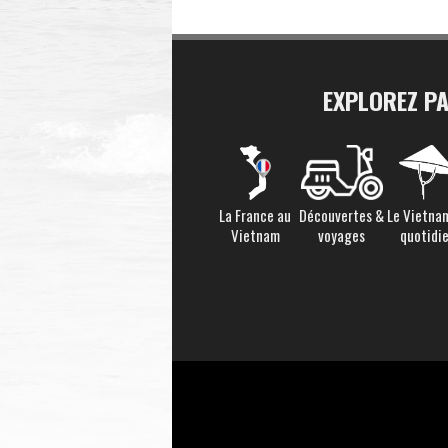
EXPLOREZ P
La France au
Découvertes &
Le Vietna
Vietnam
voyages
quotidi