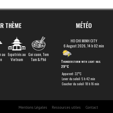
AR THÈME
MÉTÉO
HO CHI MINH CITY
6 August 2026, 14 h 02 min
m au
Expatriés au
Goi cuon, Tom
en
Vietnam
Tam & Phô
Thunderstorm with light hail
29°C
Apparent: 32°C
Lever du soleil: 5 h 42 min
Coucher du soleil: 18 h 16 min
Mentions Légales
Ressources utiles
Contact