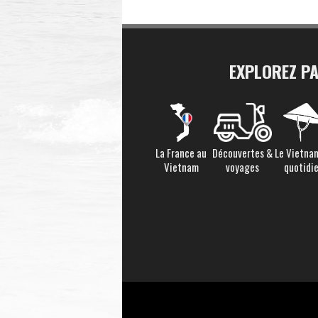
EXPLOREZ P
La France au
Découvertes &
Le Vietna
Vietnam
voyages
quotidi