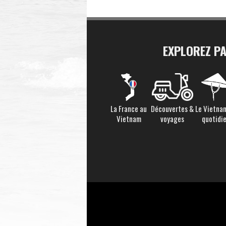
EXPLOREZ P
La France au
Découvertes &
Le Vietna
Vietnam
voyages
quotidi