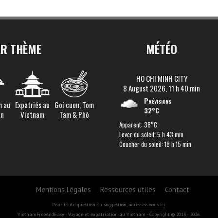
AR THÈME
MÉTÉO
HO CHI MINH CITY
8 August 2026, 11 h 40 min
Prévisions
m au
Expatriés au
Goi cuon, Tom
32°C
en
Vietnam
Tam & Phô
Apparent: 38°C
Lever du soleil: 5 h 43 min
Coucher du soleil: 18 h 15 min
Mentions Légales
Ressources utiles
Contact
Pour toute question ou suggestion,
adressez-vous ici
.
VietnamFreeAndEasy - Voyage et expatriation au Vietnam - Copyright © 2013 - 2026.