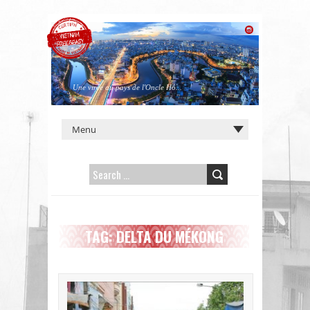
Une virée au pays de l'Oncle Hô...
SEARCH
FOR:
TAG: DELTA DU MÉKONG