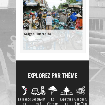
Saïgon l’Intrépide
EXPLOREZ PAR THÈME
La France
Découvert
Le
Expatriés
Goi cuon,
au
es &
Vietnam
au
Tom Tam