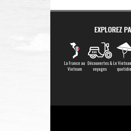
EXPLOREZ P
La France au
Découvertes &
Le Vietna
Vietnam
voyages
quotidi