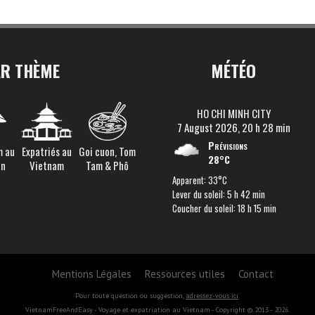
AR THÈME
MÉTÉO
HO CHI MINH CITY
7 August 2026, 20 h 28 min
Prévisions
m au
Expatriés au
Goi cuon, Tom
28°C
en
Vietnam
Tam & Phô
Apparent: 33°C
Lever du soleil: 5 h 42 min
Coucher du soleil: 18 h 15 min
Mentions Légales
Ressources utiles
Contact
Pour toute question ou suggestion,
adressez-vous ici
.
VietnamFreeAndEasy - Voyage et expatriation au Vietnam - Copyright © 2013 - 2026.