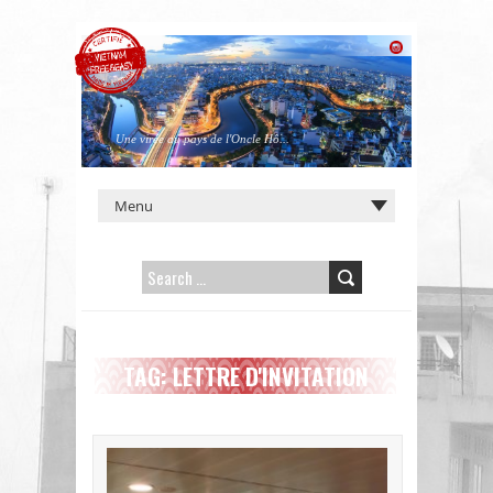
Une virée au pays de l'Oncle Hô...
SEARCH
FOR:
TAG: LETTRE D'INVITATION