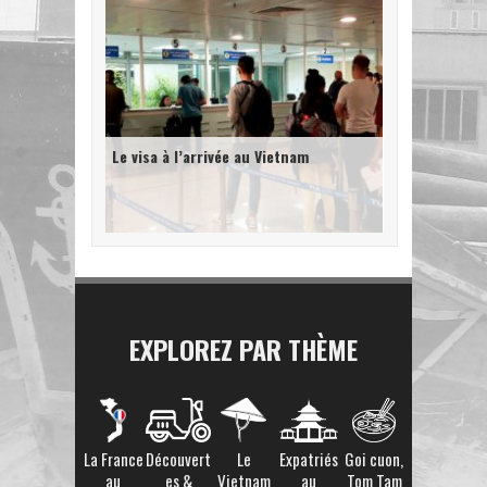
Le visa à l’arrivée au Vietnam
EXPLOREZ PAR THÈME
La France
Découvert
Le
Expatriés
Goi cuon,
au
es &
Vietnam
au
Tom Tam