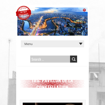
Une virée au pays de l'Oncle Hô...
SEARCH
FOR:
TAG: PAVILLON DE LA
CONSTELLATION