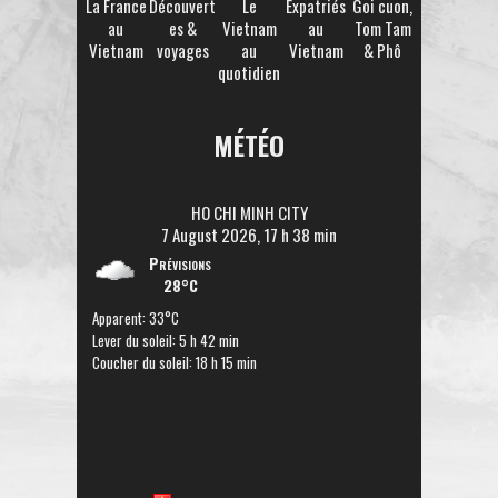
La France
Découvert
Le
Expatriés
Goi cuon,
au
es &
Vietnam
au
Tom Tam
Vietnam
voyages
au
Vietnam
& Phô
quotidien
MÉTÉO
HO CHI MINH CITY
7 August 2026, 17 h 38 min
Prévisions
28°C
Apparent: 33°C
Lever du soleil: 5 h 42 min
Coucher du soleil: 18 h 15 min