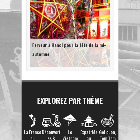
Ferveur à Hanoi pour la fête de la mi-
automne
EXPLOREZ PAR THÈME
La France
Découvert
Le
Expatriés
Goi cuon,
au
es &
Vietnam
au
Tom Tam