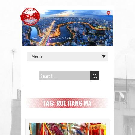
Une virée au pays de l'Oncle Hô...
SEARCH
FOR:
TAG: RUE HANG MA