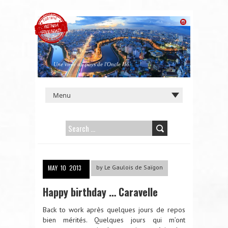
Une virée au pays de l'Oncle Hô...
SEARCH
FOR:
MAY
10
2013
by
Le Gaulois de Saïgon
Happy birthday … Caravelle
Back to work après quelques jours de repos
bien mérités. Quelques jours qui m’ont