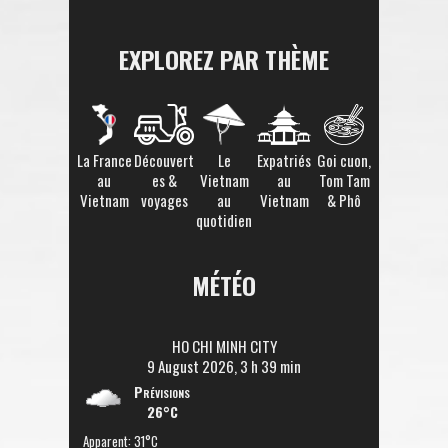
EXPLOREZ PAR THÈME
La France
Découvert
Le
Expatriés
Goi cuon,
au
es &
Vietnam
au
Tom Tam
Vietnam
voyages
au
Vietnam
& Phô
quotidien
MÉTÉO
HO CHI MINH CITY
9 August 2026, 3 h 39 min
Prévisions
26°C
Apparent: 31°C