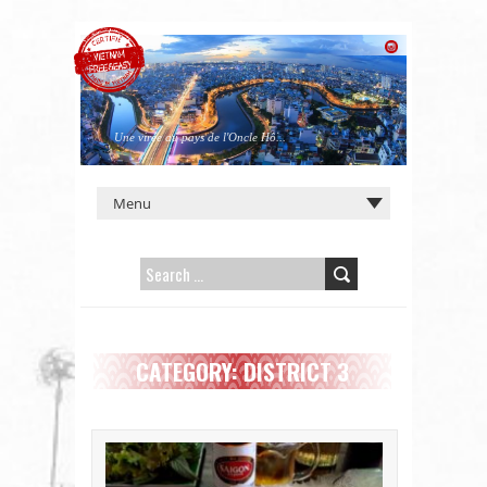
Une virée au pays de l'Oncle Hô...
SEARCH
FOR:
CATEGORY: DISTRICT 3