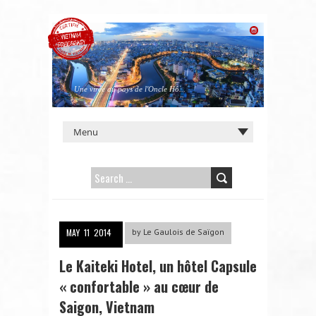
Une virée au pays de l'Oncle Hô...
SEARCH
FOR:
MAY
11
2014
by
Le Gaulois de Saïgon
Le Kaiteki Hotel, un hôtel Capsule
« confortable » au cœur de
Saigon, Vietnam