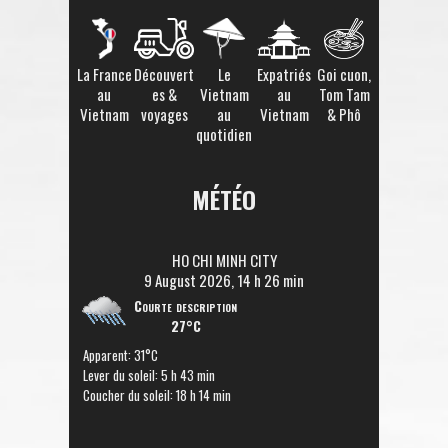
La France
Découvert
Le
Expatriés
Goi cuon,
au
es &
Vietnam
au
Tom Tam
Vietnam
voyages
au
Vietnam
& Phô
quotidien
MÉTÉO
HO CHI MINH CITY
9 August 2026, 14 h 26 min
Courte description
27°C
Apparent: 31°C
Lever du soleil: 5 h 43 min
Coucher du soleil: 18 h 14 min