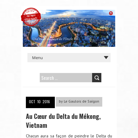
Une virée au pays de l'Oncle Hô...
SEARCH
FOR:
OCT
10
2016
by
Le Gaulois de Saïgon
Au Cœur du Delta du Mékong,
Vietnam
Chacun aura sa façon de peindre le Delta du