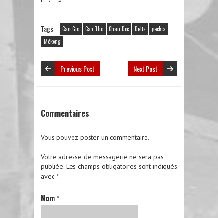
Tags:
Can Gio
Can Tho
Chau Doc
Delta
geckos
Mékong
Previous Post
Next Post
Commentaires
Vous pouvez poster un commentaire.
Votre adresse de messagerie ne sera pas
publiée.
Les champs obligatoires sont indiqués
avec
*
.
Nom
*