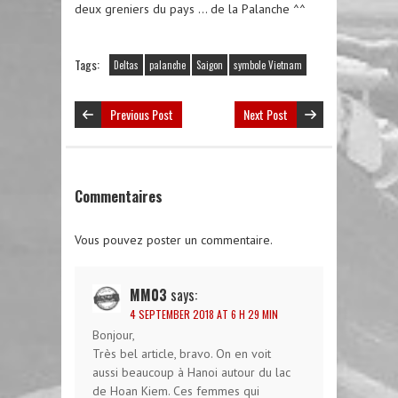
deux greniers du pays … de la Palanche ^^
Tags:
Deltas
palanche
Saigon
symbole Vietnam
Previous Post
Next Post
Commentaires
Vous pouvez poster un commentaire.
MM03
says:
4 SEPTEMBER 2018 AT 6 H 29 MIN
Bonjour,
Très bel article, bravo. On en voit
aussi beaucoup à Hanoi autour du lac
de Hoan Kiem. Ces femmes qui