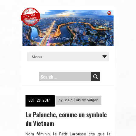
Une virée au pays de l'Oncle Hô...
SEARCH
FOR:
OCT
29
2017
by
Le Gaulois de Saïgon
La Palanche, comme un symbole
du Vietnam
Nom féminin, le Petit Larousse cite que la