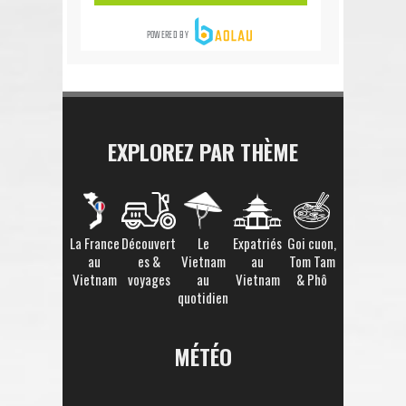
EXPLOREZ PAR THÈME
La France
Découvert
Le
Expatriés
Goi cuon,
au
es &
Vietnam
au
Tom Tam
Vietnam
voyages
au
Vietnam
& Phô
quotidien
MÉTÉO