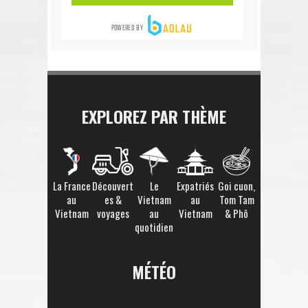
EXPLOREZ PAR THÈME
La France
Découvert
Le
Expatriés
Goi cuon,
au
es &
Vietnam
au
Tom Tam
Vietnam
voyages
au
Vietnam
& Phô
quotidien
MÉTÉO