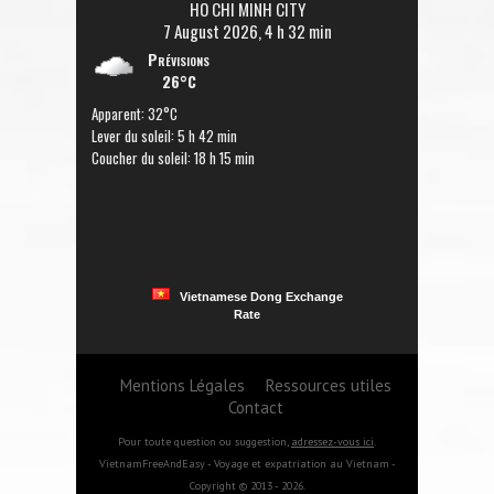
HO CHI MINH CITY
7 August 2026, 4 h 32 min
Prévisions
26°C
Apparent: 32°C
Lever du soleil: 5 h 42 min
Coucher du soleil: 18 h 15 min
Vietnamese Dong Exchange
Rate
Mentions Légales
Ressources utiles
Contact
Pour toute question ou suggestion,
adressez-vous ici
.
VietnamFreeAndEasy - Voyage et expatriation au Vietnam -
Copyright © 2013 - 2026.