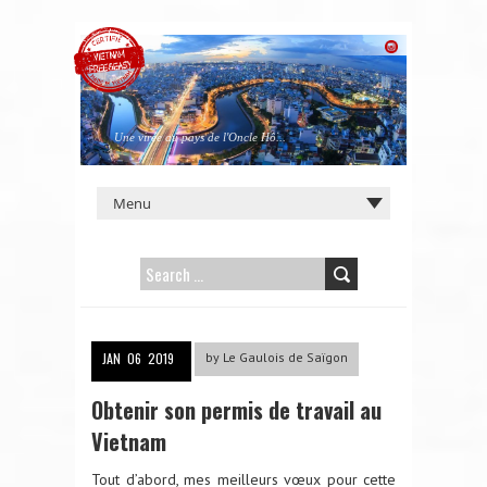
Une virée au pays de l'Oncle Hô...
SEARCH
FOR:
JAN
06
2019
by
Le Gaulois de Saïgon
Obtenir son permis de travail au
Vietnam
Tout d’abord, mes meilleurs vœux pour cette