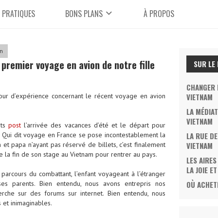
 PRATIQUES
BONS PLANS
À PROPOS
n
premier voyage en avion de notre fille
SUR LE
CHANGER D
etour d’expérience concernant le récent voyage en avion
VIETNAM
LA MÉDIAT
VIETNAM
nts
post
l’arrivée des vacances d’été et le départ pour
 Qui dit voyage en France se pose incontestablement la
LA RUE DE
t papa n’ayant pas réservé de billets, c’est finalement
VIETNAM
 de la fin de son stage au Vietnam pour rentrer au pays.
LES AIRES
LA JOIE E
arcours du combattant, l’enfant voyageant à l’étranger
s parents. Bien entendu, nous avons entrepris nos
OÙ ACHETE
erche sur des forums sur internet. Bien entendu, nous
 et inimaginables.