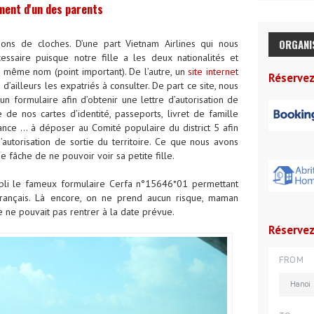
ent d'un des parents
ORGANI
ns de cloches. D’une part Vietnam Airlines qui nous
essaire puisque notre fille a les deux nationalités et
e même nom (point important). De l’autre, un
site interne
t
Réserve
e d’ailleurs les expatriés à consulter. De part ce site, nous
 un formulaire afin d’obtenir une lettre d’autorisation de
e de nos cartes d’identité, passeports, livret de famille
rance … à déposer au Comité populaire du district 5 afin
d’autorisation de sortie du territoire. Ce que nous avons
 fâche de ne pouvoir voir sa petite fille.
mpli le fameux formulaire Cerfa n°15646*01 permettant
e Français. Là encore, on ne prend aucun risque, maman
le ne pouvait pas rentrer à la date prévue.
Réservez