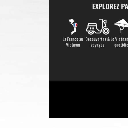
EXPLOREZ P
La France au
Découvertes &
Le Vietna
Vietnam
voyages
quotidi