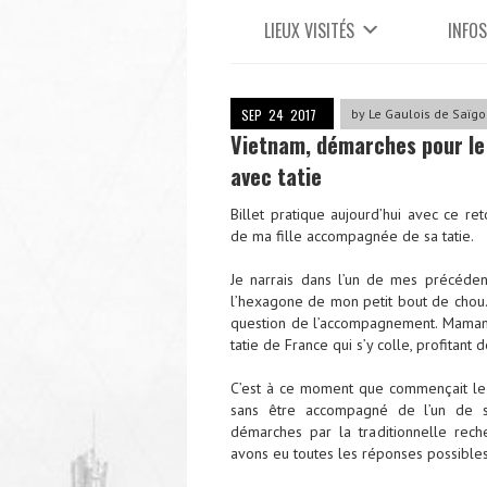
LIEUX VISITÉS
INFOS
SEP
24
2017
by
Le Gaulois de Saïgo
Vietnam, démarches pour le 
avec tatie
Billet pratique aujourd’hui avec ce r
de ma fille accompagnée de sa tatie.
Je narrais dans l’un de mes précéde
l’hexagone de mon petit bout de chou.
question de l’accompagnement. Maman e
tatie de France qui s’y colle, profitant
C’est à ce moment que commençait le p
sans être accompagné de l’un de se
démarches par la traditionnelle rech
avons eu toutes les réponses possibles