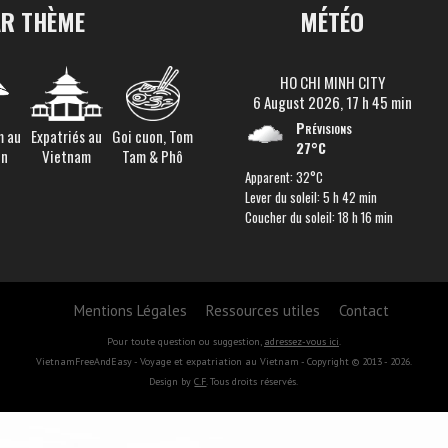
AR THÈME
MÉTÉO
HO CHI MINH CITY
6 August 2026, 17 h 45 min
Prévisions
m au
Expatriés au
Goi cuon, Tom
27°C
en
Vietnam
Tam & Phô
Apparent: 32°C
Lever du soleil: 5 h 42 min
Coucher du soleil: 18 h 16 min
Mentions Légales
Ressources utiles
Contact
Pour toute question ou suggestion,
adressez-vous ici
.
VietnamFreeAndEasy - Voyage et expatriation au Vietnam - Copyright © 2013 - 2026.
Design by
C.F
. Tous droits réservés.