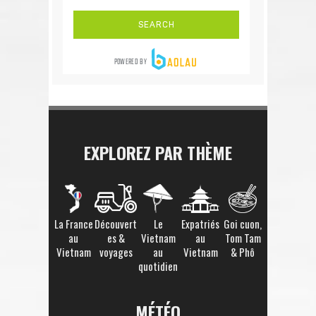
EXPLOREZ PAR THÈME
La France
Découvert
Le
Expatriés
Goi cuon,
au
es &
Vietnam
au
Tom Tam
Vietnam
voyages
au
Vietnam
& Phô
quotidien
MÉTÉO