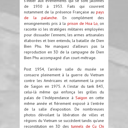
s’initier aux évènements qui se sont jalonnés
de 1930 à 1953. Faits qui couvrent
notamment de la présence Française au
pays
de la palanche
. En complément des
enseignements pris à la
prison de Hoa Lo
, on
raconte ici les stratégies militaires employées
pour dissuader l’ennemi, les armes artisanales
élaborées et bien entendu, la bataille de Dien
Bien Phu. Ne manquez d’ailleurs pas la
reproduction en 3D de la campagne de Dien
Bien Phu accompagné d’un court-métrage.
Post 1954, l’arrière salle du musée se
consacre pleinement à la guerre du Vietnam
contre les Américains et notamment la prise
de Saigon en 1975. A l’instar du tank 843,
celui-là même qui enfonça les grilles du
palais de l’Indépendance à
Saigon
en cette
même année et fièrement exposé à l’entrée
de la salle d’exposition. De nombreuses
photos dévoilant la libération de villes et
régions du Vietnam se succèdent tandis qu’une
reconstitution en 3D des
tunnels de Cu Chi