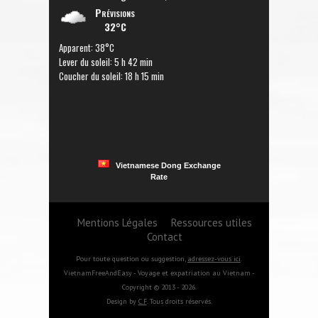
Prévisions
32°C
Apparent: 38°C
Lever du soleil: 5 h 42 min
Coucher du soleil: 18 h 15 min
Vietnamese Dong Exchange
Rate
Mentions Légales
Ressources utiles
Contact
Pour toute question ou suggestion,
adressez-vous ici
.
VietnamFreeAndEasy - Voyage et expatriation au Vietnam -
Copyright © 2013 - 2026.
Design by
C.F
. Tous droits réservés.