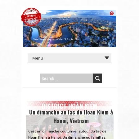
Une virée au pays de l'Oncle Hô...
SEARCH
FOR:
DISTRICT HOÀN KIẾM
Un dimanche au lac de Hoan Kiem à
Hanoi, Vietnam
C’est un dimanche coutumier autour du lac de
Hoan Kiem à Hanoi. Un dimanche où familles,