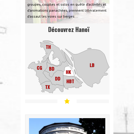
groupes, couples et solos en quête d’activités et
d’animations panachées, prennent littéralement
d’assaut les voies sur berges...
Découvrez Hanoï
TH
LB
CG
BD
HK
DD
HBT
TX