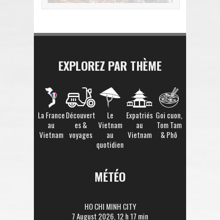
EXPLOREZ PAR THÈME
La France
Découvert
Le
Expatriés
Goi cuon,
au
es &
Vietnam
au
Tom Tam
Vietnam
voyages
au
Vietnam
& Phô
quotidien
MÉTÉO
HO CHI MINH CITY
7 August 2026, 12 h 17 min